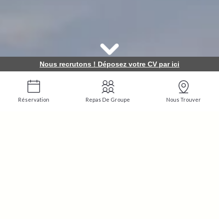
Nous recrutons ! Déposez votre CV par ici
Réservation
Repas De Groupe
Nous Trouver
RESTAURANT VERVINS
La Tour du Roy
Située à
Vervins en Thiérache
,
La Tour du Roy
vous propose un hôtel de charme 3 étoiles et un
restaurant gastronomique
.
L'établissement est